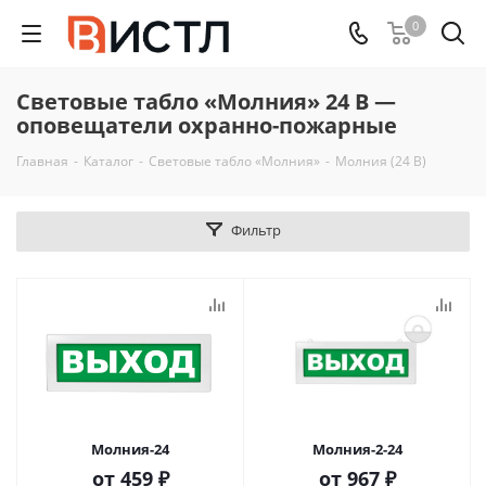
0
Световые табло «Молния» 24 В —
оповещатели охранно-пожарные
Главная
-
Каталог
-
Световые табло «Молния»
-
Молния (24 В)
Фильтр
Молния-24
Молния-2-24
от
459 ₽
от
967 ₽