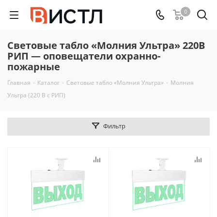
0
Световые табло «Молния Ультра» 220В
РИП — оповещатели охранно-
пожарные
Главная
-
Каталог
-
Световые табло «Молния Ультра»
-
Молния
Ультра (220 В с РИП)
Фильтр