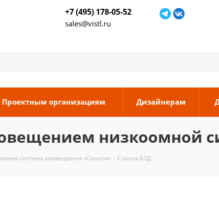
+7 (495) 178-05-52
sales@vistl.ru
Проектным организациям
Дизайнерам
овещением низкоомной с
омная система оповещения «Соната»
-
Соната КЛД