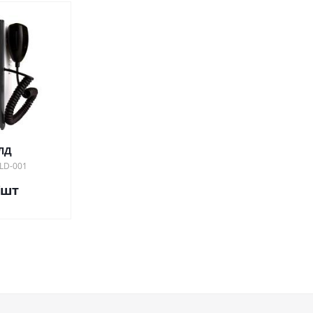
ЛД
KLD-001
/шт