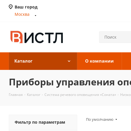
Ваш город
Москва
Каталог
О компании
Приборы управления оп
Главная
-
Каталог
-
Система речевого оповещения «Соната»
-
Низко
По умолчанию
Фильтр по параметрам