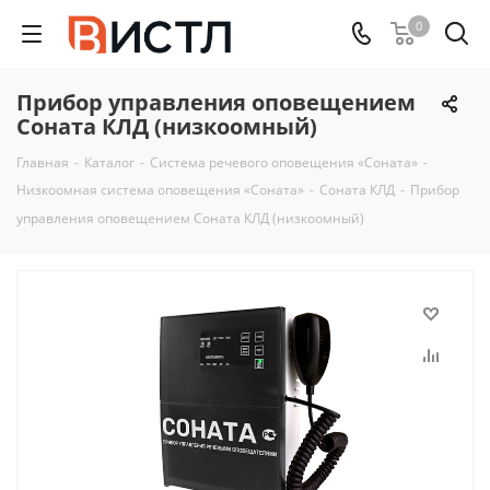
0
Прибор управления оповещением
Соната КЛД (низкоомный)
Главная
-
Каталог
-
Система речевого оповещения «Соната»
-
Низкоомная система оповещения «Соната»
-
Соната КЛД
-
Прибор
управления оповещением Соната КЛД (низкоомный)