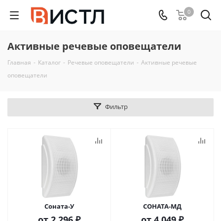
0
Активные речевые оповещатели
Главная
-
Каталог
-
Речевые оповещатели
-
Активные речевые
оповещатели
Фильтр
Соната-У
СОНАТА-МД
от
2 296 ₽
от
4 049 ₽