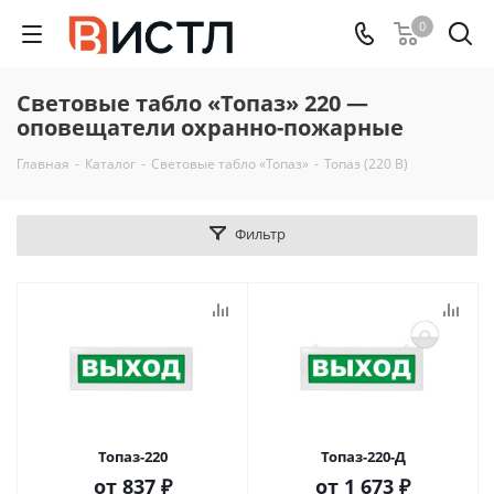
0
Световые табло «Топаз» 220 —
оповещатели охранно-пожарные
Главная
-
Каталог
-
Световые табло «Топаз»
-
Топаз (220 В)
Фильтр
Топаз-220
Топаз-220-Д
от
837 ₽
от
1 673 ₽