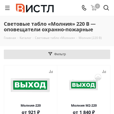
0
Световые табло «Молния» 220 В —
оповещатели охранно-пожарные
Главная
-
Каталог
-
Световые табло «Молния»
-
Молния (220 В)
Фильтр
Молния-220
Молния М2-220
от
921 ₽
от
1 840 ₽