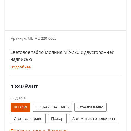
Артикул:
ML-M2-220-0002
Световое табло Молния М2-220 с двусторонней
надписью
Подробнее
1 840
₽
/шт
Надпись
ВЫХОД
ЛЮБАЯ НАДПИСЬ
Стрелка влево
Стрелка вправо
Пожар
Автоматика отключена
Газ! Уходи!
Порошок! Не входи!