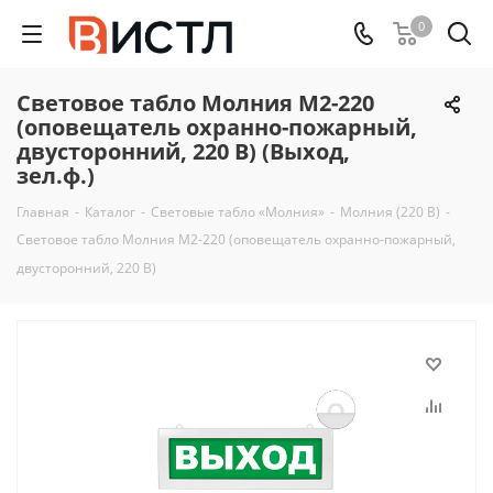
0
Световое табло Молния М2-220
(оповещатель охранно-пожарный,
двусторонний, 220 В) (Выход,
зел.ф.)
Главная
-
Каталог
-
Световые табло «Молния»
-
Молния (220 В)
-
Световое табло Молния М2-220 (оповещатель охранно-пожарный,
двусторонний, 220 В)