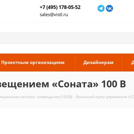
+7 (495) 178-05-52
sales@vistl.ru
Проектным организациям
Дизайнерам
вещением «Соната» 100 В
ляционная система оповещения (100 В)
-
Выносной пульт управления «С