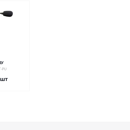
ПУ
T-PU
/шт