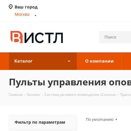
Ваш город
Москва
Каталог
О компании
Пульты управления опо
Главная
-
Каталог
-
Система речевого оповещения «Соната»
-
Транс
По умолчанию
Фильтр по параметрам