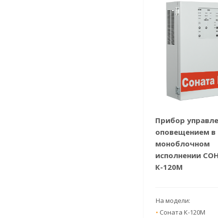
Прибор управл
оповещением в
моноблочном
исполнении СО
К-120М
На модели:
•
Соната К-120М