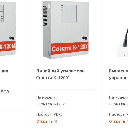
ения
Линейный усилитель
Выносно
Соната К-120У
управле
НАТА
На модели:
На модел
•
Соната К-120У
•
Соната 
Паспорт (PDF):
Паспорт (
Открыть
Открыть