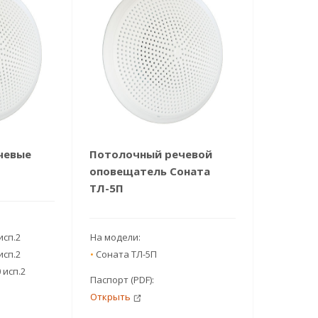
чевые
Потолочный речевой
оповещатель Соната
ТЛ-5П
исп.2
На модели:
исп.2
•
Соната ТЛ-5П
 исп.2
Паспорт (PDF):
Открыть