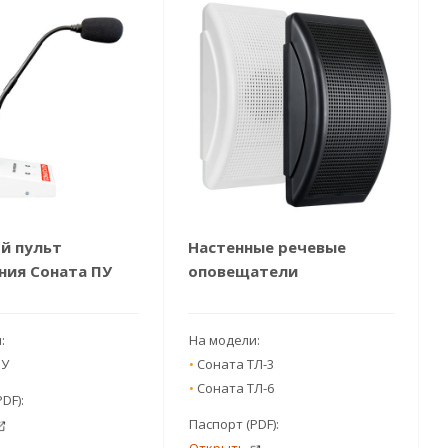
й пульт
Настенные речевые
ния Соната ПУ
оповещатели
и:
На модели:
ПУ
•
Соната ТЛ-3
•
Соната ТЛ-6
PDF):
Паспорт (PDF):