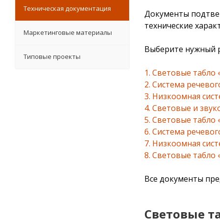
Техническая документация
Документы подтвер
технические харак
Маркетинговые материалы
Выберите нужный р
Типовые проекты
1. Световые табло
2. Система речево
3. Низкоомная сис
4. Световые и зву
5. Световые табло 
6. Система речев
7. Низкоомная сис
8. Световые табло
Все документы пре
Световые т