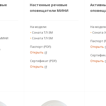
евые
Настенные речевые
Активны
оповещатели МИНИ
оповеща
На модели:
На модел
•
Соната ТЛ-3М
•
Соната У
 МИНИ
•
Соната ТЛ-5М
Паспорт (
Паспорт (PDF):
Открыть
0
Открыть
Сертифика
Сертификат (PDF):
Открыть
Открыть