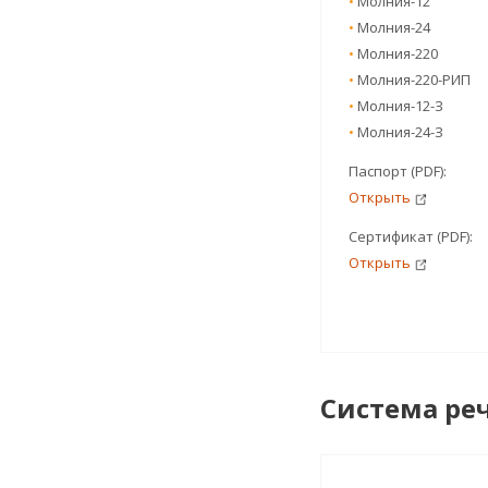
•
Молния-12
•
Молния-24
•
Молния-220
•
Молния-220-РИП
•
Молния-12-З
•
Молния-24-З
Паспорт (PDF):
Открыть
Сертификат (PDF):
Открыть
Система ре