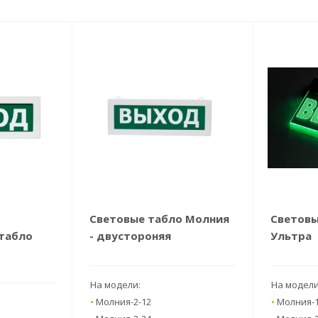
Световые табло Молния
Световы
табло
- двустороняя
Ультра
На модели:
На модел
•
Молния-2-12
•
Молния-1