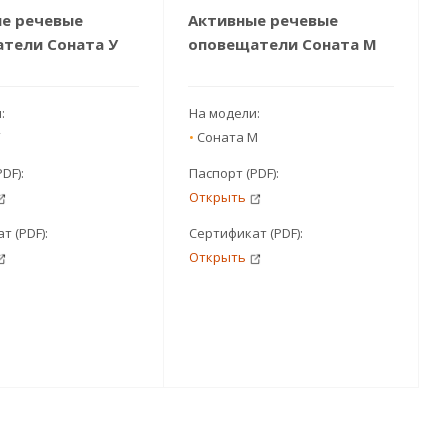
е речевые
Активные речевые
тели Соната У
оповещатели Соната М
и:
На модели:
•
Соната М
PDF):
Паспорт (PDF):
Открыть
т (PDF):
Сертификат (PDF):
Открыть