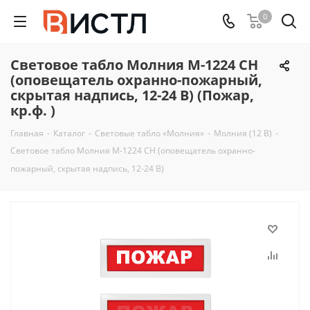
0
Световое табло Молния М-1224 СН
(оповещатель охранно-пожарный,
скрытая надпись, 12-24 В) (Пожар,
кр.ф. )
Главная
-
Каталог
-
Световые табло «Молния»
-
Молния (12 В)
-
Световое табло Молния М-1224 СН (оповещатель охранно-
пожарный, скрытая надпись, 12-24 В)