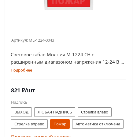
Артикул:
ML-1224-0043
Световое табло Молния М-1224 СН с
расширенным диапазоном напряжения 12-24 В и
скрытой надписью. Оповещатель оснащен
Подробнее
дублированными клеммами
821
₽
/шт
Надпись
ВЫХОД
ЛЮБАЯ НАДПИСЬ
Стрелка влево
Стрелка вправо
Пожар
Автоматика отключена
Газ! Уходи!
Порошок! Не входи!