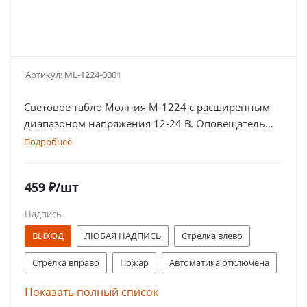
Артикул:
ML-1224-0001
Световое табло Молния М-1224 с расширенным
диапазоном напряжения 12-24 В. Оповещатель
оснащен дублированными клеммами
Подробнее
459
₽
/шт
Надпись
ВЫХОД
ЛЮБАЯ НАДПИСЬ
Стрелка влево
Стрелка вправо
Пожар
Автоматика отключена
Газ! Уходи!
Порошок! Не входи!
Показать полный список