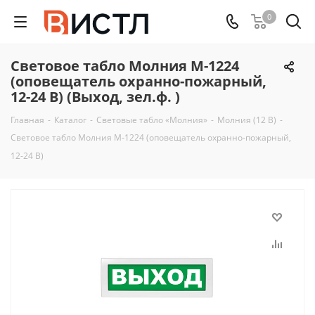
0
Световое табло Молния М-1224
(оповещатель охранно-пожарный,
12-24 В) (Выход, зел.ф. )
Главная
-
Каталог
-
Световые табло «Молния»
-
Молния (12 В)
-
Световое табло Молния М-1224 (оповещатель охранно-пожарный,
12-24 В)