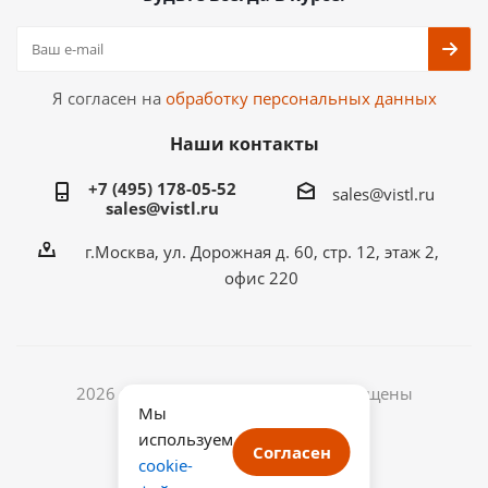
Я согласен на
обработку персональных данных
Наши контакты
+7 (495) 178-05-52
sales@vistl.ru
sales@vistl.ru
г.Москва, ул. Дорожная д. 60, стр. 12, этаж 2,
офис 220
2026 © ООО ВИСТЛ. Все права защищены
Мы
ИНН: 7722433768
используем
ОГРН: 1187746067541
Согласен
cookie-