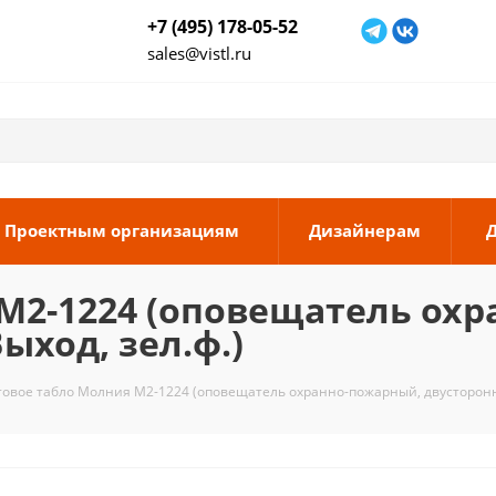
+7 (495) 178-05-52
sales@vistl.ru
Проектным организациям
Дизайнерам
М2-1224 (оповещатель ох
Выход, зел.ф.)
товое табло Молния М2-1224 (оповещатель охранно-пожарный, двусторонн