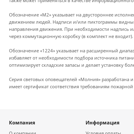
также может применяться в качестве информационного 
Обозначение «М2» указывает на двустороннее исполнен
движением людей. Надписи и/или пиктограммы видны с
направления движения. При необходимости надпись ил
через коммутационную коробку (в комплект не входит).
Обозначение «1224» указывает на расширенный диапаз
избавляет от необходимости подбора источника питани
оптимизирует складские запасы и делает установку бо
Серия световых оповещателей «Молния» разработана и
имеет сертификат соответствия требованиям пожарной 
Компания
Информация
О компании
Условия оплаты