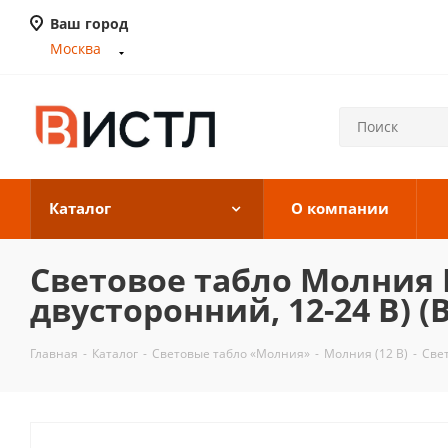
Ваш город
Москва
Каталог
О компании
Световое табло Молния 
двусторонний, 12-24 В) (
Главная
-
Каталог
-
Световые табло «Молния»
-
Молния (12 В)
-
Све