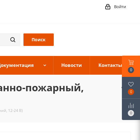
Войти
Документация
Новости
Контакты
0
ранно-пожарный,
0
ий, 12-24 В)
0