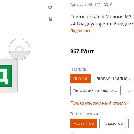
Артикул:
ML-1224-0016
Световое табло Молния М2-
24 В и двусторонней надпи
Подробнее
967
₽
/шт
Надпись
ВЫХОД
ЛЮБАЯ НАДПИСЬ
Автоматика отключена
Газ!
Насосная станция пожаротуше
Показать полный список
Тип крепления
ВЫХОД МГН
Выход стрелка
Настенное
Подвесное
-