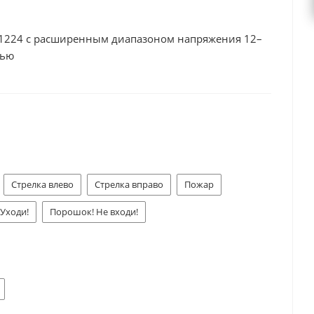
1224 с расширенным диапазоном напряжения 12–
сью
Стрелка влево
Стрелка вправо
Пожар
 Уходи!
Порошок! Не входи!
ния
Аэрозоль! Не входи!
Аэрозоль! Уходи!
ВЫХОД/Exit