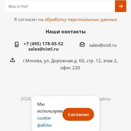
Я согласен на
обработку персональных данных
Наши контакты
+7 (495) 178-05-52
sales@vistl.ru
sales@vistl.ru
г.Москва, ул. Дорожная д. 60, стр. 12, этаж 2,
офис 220
2026 © ООО ВИСТЛ. Все права защищены
Мы
ИНН: 7722433768
используем
ОГРН: 1187746067541
Согласен
cookie-
файлы