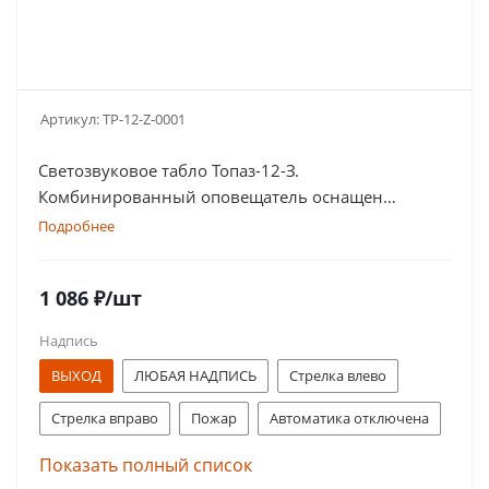
Артикул:
TP-12-Z-0001
Светозвуковое табло Топаз-12-З.
Комбинированный оповещатель оснащен
дублированными клеммами
Подробнее
1 086
₽
/шт
Надпись
ВЫХОД
ЛЮБАЯ НАДПИСЬ
Стрелка влево
Стрелка вправо
Пожар
Автоматика отключена
Газ! Уходи!
Порошок! Не входи!
Показать полный список