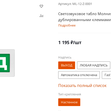
Артикул:
ML-12-Z-0001
Светозвуковое табло Молни
дублированными клеммами
Подробнее
1 195
₽
/шт
Надпись
ВЫХОД
ЛЮБАЯ НАДПИСЬ
Автоматика отключена
Газ!
Насосная станция пожаротуше
Показать полный список
Тип крепления
Безопасная зона
ВЫХОД М
Настенное