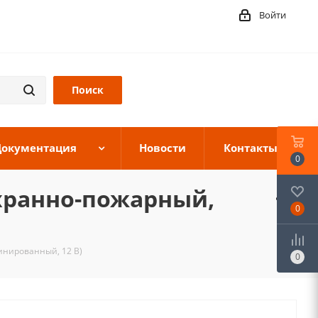
Войти
Документация
Новости
Контакты
0
охранно-пожарный,
0
инированный, 12 В)
0