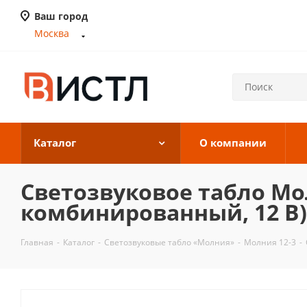
Ваш город
Москва
Каталог
О компании
Светозвуковое табло Мо
комбинированный, 12 В) 
Главная
-
Каталог
-
Светозвуковые табло «Молния»
-
Молния 12-3
-