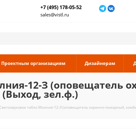
+7 (495) 178-05-52
sales@vistl.ru
Проектным организациям
Дизайнерам
лния-12-З (оповещатель 
(Выход, зел.ф.)
Светозвуковое табло Молния-12-З (оповещатель охранно-пожарный, комб