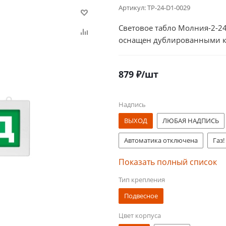
Артикул:
TP-24-D1-0029
Световое табло Молния-2-2
оснащен дублированными 
879
₽
/шт
Надпись
ВЫХОД
ЛЮБАЯ НАДПИСЬ
Автоматика отключена
Газ!
Насосная станция пожаротуше
Показать полный список
Тип крепления
ВЫХОД МГН
ВЫХОД/Exit
Подвесное
Цвет корпуса