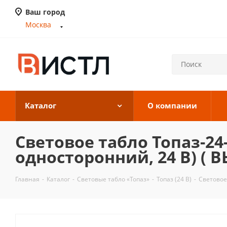
Ваш город
Москва
Каталог
О компании
Световое табло Топаз-2
односторонний, 24 В) ( В
Главная
-
Каталог
-
Световые табло «Топаз»
-
Топаз (24 В)
-
Световое