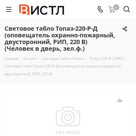
0
Световое табло Топаз-220-Р-Д
(оповещатель охранно-пожарный,
двусторонний, РИП, 220 В)
(Человек в дверь, зел.ф.)
Главная
-
Каталог
-
Световые табло «Топаз»
-
Топаз (220 В с РИП)
-
Световое табло Топаз-220-Р-Д (оповещатель охранно-пожарный,
двусторонний, РИП, 220 В)