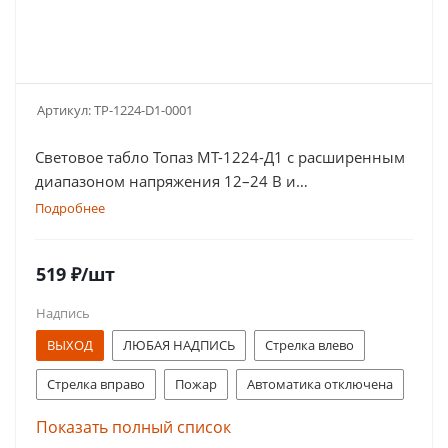
Артикул:
TP-1224-D1-0001
Световое табло Топаз МТ-1224-Д1 с расширенным
диапазоном напряжения 12–24 В и
односторонней надписью. Оповещатель оснащен
Подробнее
дублированными клеммами
519
₽
/шт
Надпись
ВЫХОД
ЛЮБАЯ НАДПИСЬ
Стрелка влево
Стрелка вправо
Пожар
Автоматика отключена
Газ! Уходи!
Порошок! Не входи!
Показать полный список