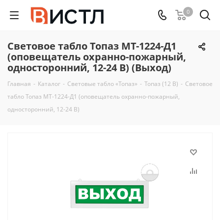
0
Световое табло Топаз МТ-1224-Д1
(оповещатель охранно-пожарный,
односторонний, 12-24 В) (Выход)
Главная
-
Каталог
-
Световые табло «Топаз»
-
Топаз (12 В)
-
Световое
табло Топаз МТ-1224-Д1 (оповещатель охранно-пожарный,
односторонний, 12-24 В)