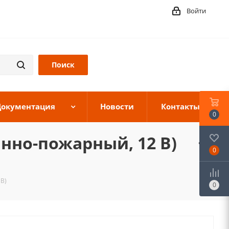
Войти
Документация
Новости
Контакты
0
анно-пожарный, 12 В)
0
 В)
0