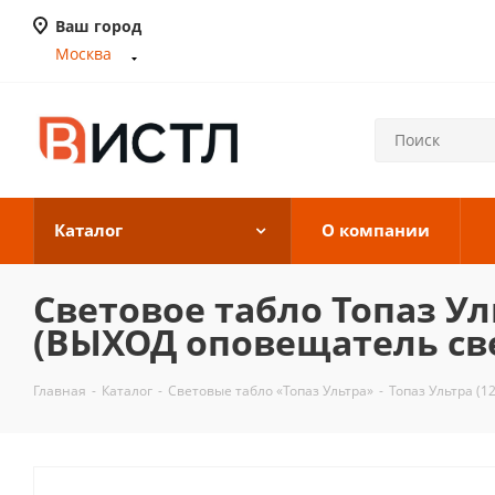
Ваш город
Москва
Каталог
О компании
Световое табло Топаз Ул
(ВЫХОД оповещатель све
Главная
-
Каталог
-
Световые табло «Топаз Ультра»
-
Топаз Ультра (12