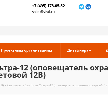
+7 (495) 178-05-52
sales@vistl.ru
Проектным организациям
Дизайнерам
ьтра-12 (оповещатель охр
товой 12В)
 В)
-
Световое табло Топаз Ультра-12 (оповещатель охранно-пожарный, 12