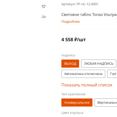
Артикул:
TP-UL-12-0001
Световое табло Топаз Ультр
Подробнее
4 558
₽
/шт
Надпись
ВЫХОД
ЛЮБАЯ НАДПИСЬ
Автоматика отключена
Газ!
Насосная станция пожаротуше
Показать полный список
Тип крепления
ВЫХОД МГН
ВЫХОД/Exit
Универсальное
Вертикальн
Цвет корпуса