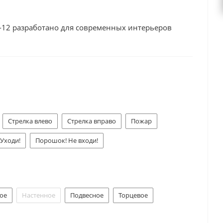
а-12 разработано для современных интерьеров
Стрелка влево
Стрелка вправо
Пожар
 Уходи!
Порошок! Не входи!
ния
Аэрозоль! Не входи!
Аэрозоль! Уходи!
Газ! Не входи!
ое
Настенное
Подвесное
Торцевое