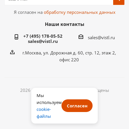
Я согласен на
обработку персональных данных
Наши контакты
+7 (495) 178-05-52
sales@vistl.ru
sales@vistl.ru
г.Москва, ул. Дорожная д. 60, стр. 12, этаж 2,
офис 220
2026 © ООО ВИСТЛ. Все права защищены
Мы
ИНН: 7722433768
используем
ОГРН: 1187746067541
Согласен
cookie-
файлы