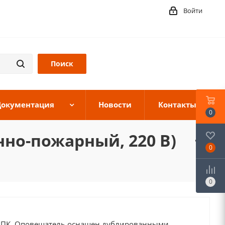
Войти
Документация
Новости
Контакты
0
нно-пожарный, 220 В)
0
0
0 ПК. Оповещатель оснащен дублированными