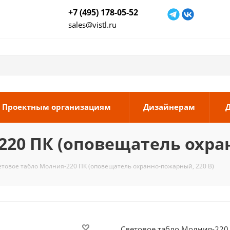
+7 (495) 178-05-52
sales@vistl.ru
Проектным организациям
Дизайнерам
220 ПК (оповещатель охра
етовое табло Молния-220 ПК (оповещатель охранно-пожарный, 220 В)
Световое табло Молния-22