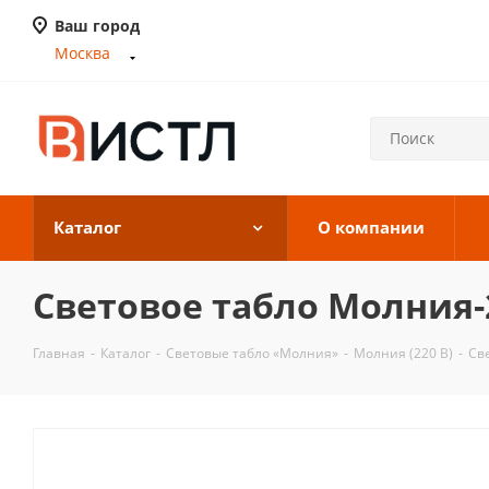
Ваш город
Москва
Каталог
О компании
Световое табло Молния-
Главная
-
Каталог
-
Световые табло «Молния»
-
Молния (220 В)
-
Св