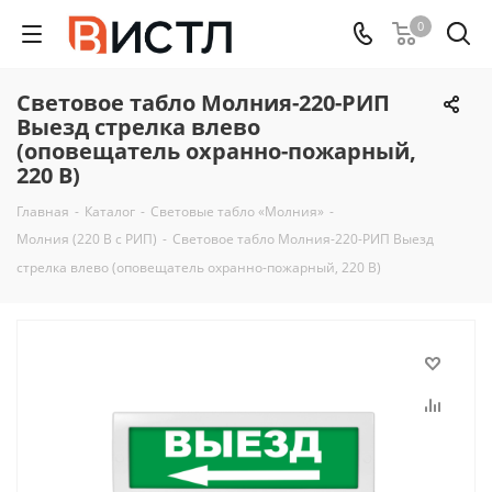
0
Световое табло Молния-220-РИП
Выезд стрелка влево
(оповещатель охранно-пожарный,
220 В)
Главная
-
Каталог
-
Световые табло «Молния»
-
Молния (220 В с РИП)
-
Световое табло Молния-220-РИП Выезд
стрелка влево (оповещатель охранно-пожарный, 220 В)