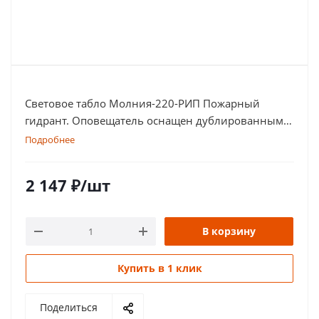
Световое табло Молния-220-РИП Пожарный
гидрант. Оповещатель оснащен дублированными
клеммами
Подробнее
2 147
₽
/шт
В корзину
Купить в 1 клик
Поделиться