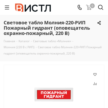
0
Световое табло Молния-220-РИП
Пожарный гидрант (оповещатель
охранно-пожарный, 220 В)
Главная
-
Каталог
-
Световые табло «Молния»
-
Молния (220 В с РИП)
-
Световое табло Молния-220-РИП Пожарный
гидрант (оповещатель охранно-пожарный, 220 В)