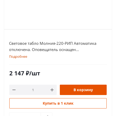
Световое табло Молния-220-РИП Автоматика
отключена. Оповещатель оснащен
дублированными клеммами
Подробнее
2 147
₽
/шт
В корзину
Купить в 1 клик