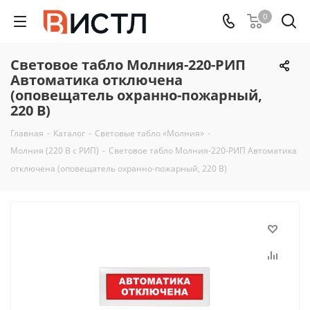
0
Световое табло Молния-220-РИП
Автоматика отключена
(оповещатель охранно-пожарный,
220 В)
Главная
-
Каталог
-
Световые табло «Молния»
-
Молния (220 В с РИП)
-
Световое табло Молния-220-РИП Автоматика
отключена (оповещатель охранно-пожарный, 220 В)