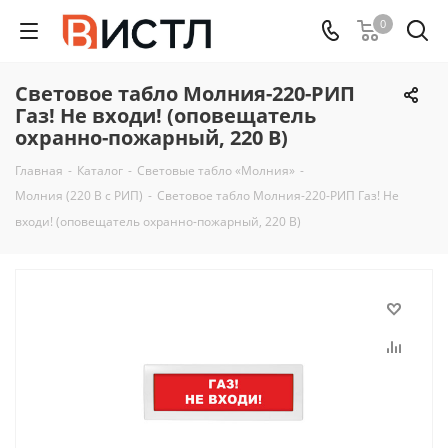
0
Световое табло Молния-220-РИП
Газ! Не входи! (оповещатель
охранно-пожарный, 220 В)
Главная
-
Каталог
-
Световые табло «Молния»
-
Молния (220 В с РИП)
-
Световое табло Молния-220-РИП Газ! Не
входи! (оповещатель охранно-пожарный, 220 В)