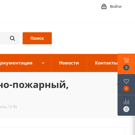
Войти
Документация
Новости
Контакты
0
нно-пожарный,
0
сь, 12 В)
0