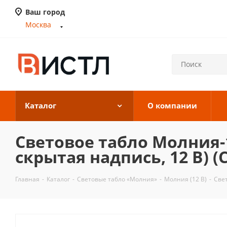
Ваш город
Москва
Каталог
О компании
Световое табло Молния-
скрытая надпись, 12 В) (
Главная
-
Каталог
-
Световые табло «Молния»
-
Молния (12 В)
-
Све