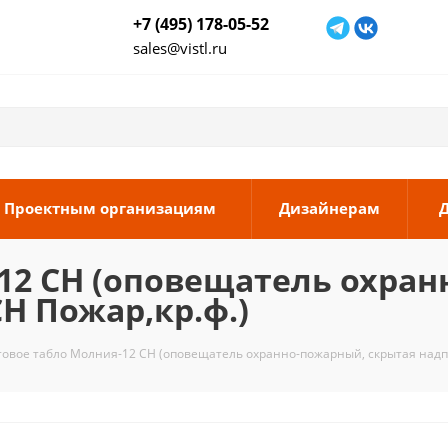
+7 (495) 178-05-52
sales@vistl.ru
Проектным организациям
Дизайнерам
12 СН (оповещатель охра
СН Пожар,кр.ф.)
товое табло Молния-12 СН (оповещатель охранно-пожарный, скрытая надпи