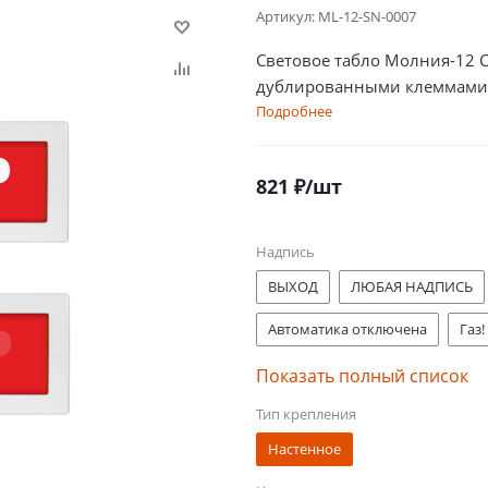
Артикул:
ML-12-SN-0007
Световое табло Молния-12 
дублированными клеммами
Подробнее
821
₽
/шт
Надпись
ВЫХОД
ЛЮБАЯ НАДПИСЬ
Автоматика отключена
Газ!
Насосная станция пожаротуше
Показать полный список
Тип крепления
ВЫХОД МГН
ВЫХОД/Exit
Настенное