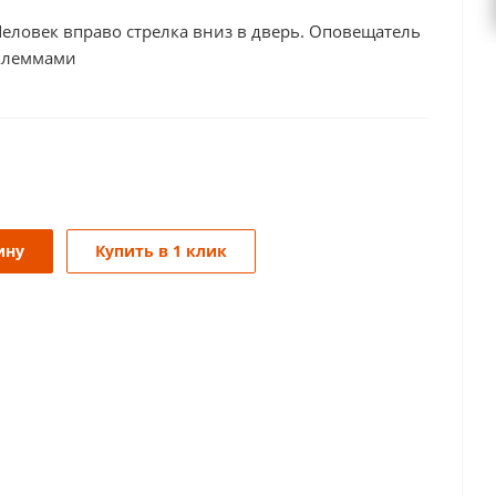
еловек вправо стрелка вниз в дверь. Оповещатель
клеммами
ину
Купить в 1 клик