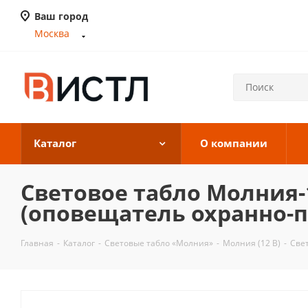
Ваш город
Москва
Каталог
О компании
Световое табло Молния-
(оповещатель охранно-п
Главная
-
Каталог
-
Световые табло «Молния»
-
Молния (12 В)
-
Свет