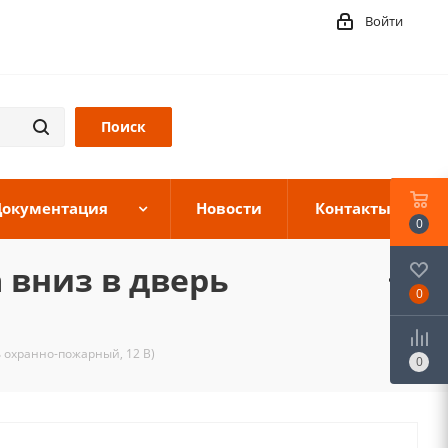
Войти
Документация
Новости
Контакты
0
 вниз в дверь
0
 охранно-пожарный, 12 В)
0