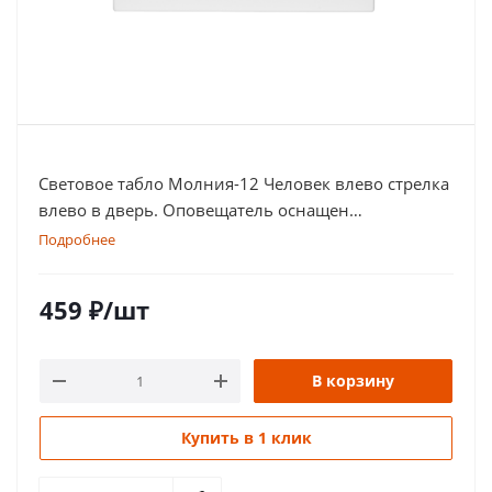
Световое табло Молния-12 Человек влево стрелка
влево в дверь. Оповещатель оснащен
дублированными клеммами
Подробнее
459
₽
/шт
В корзину
Купить в 1 клик