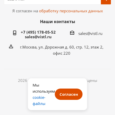
Я согласен на
обработку персональных данных
Наши контакты
+7 (495) 178-05-52
sales@vistl.ru
sales@vistl.ru
г.Москва, ул. Дорожная д. 60, стр. 12, этаж 2,
офис 220
2026 © ООО ВИСТЛ. Все права защищены
Мы
ИНН: 7722433768
используем
ОГРН: 1187746067541
Согласен
cookie-
файлы