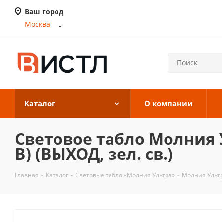
Ваш город
Москва
Каталог
О компании
Световое табло Молния 
В) (ВЫХОД, зел. св.)
Главная
-
Каталог
-
Световые табло «Молния Ультра»
-
Молния Ультр