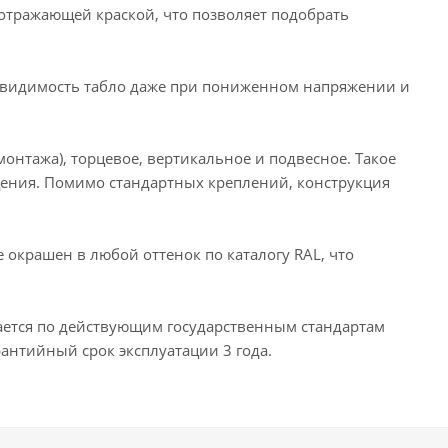
 стрелка влево
Насосная станция
Неисправность
отражающей краской, что позволяет подобрать
 техники
Пожарный гидрант
видимость табло даже при пониженном напряжении и
Пожарный кран (ТЕКСТОМ)
льзоваться лифтом во время пожара запрещено
нтажа), торцевое, вертикальное и подвесное. Такое
пожаротушения
Стрелка влево-вправо
ения. Помимо стандартных креплений, конструкция
Стрелка прямо/ МГН в двери (лев)
Тревога
век влево стрелка вверх в дверь
окрашен в любой оттенок по каталогу RAL, что
верь
Человек вправо в дверь
 дверь
Человек вправо стрелка вниз в дверь
ается по действующим государственным стандартам
антийный срок эксплуатации 3 года.
рх
Человек по лестнице влево вниз
ерх
Человек по лестнице вправо вниз
век стрелка вправо
ШЫFУ/ВЫХОД