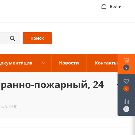
Войти
Документация
Новости
Контакты
0
хранно-пожарный, 24
0
ый, 24 В)
0