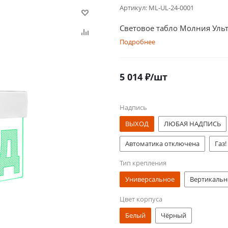
Артикул:
ML-UL-24-0001
Световое табло Молния Уль
Подробнее
5 014
₽
/шт
Надпись
ВЫХОД
ЛЮБАЯ НАДПИСЬ
Автоматика отключена
Газ!
Тип крепления
Насосная станция пожаротуше
Универсальное
Вертикальн
AVTOMATTANDYRU ÖŞIRILGEN 
Цвет корпуса
Аэрозоль! Не входи!
Аэрозол
Белый
Чёрный
Безопасная зона МГН стрелка в