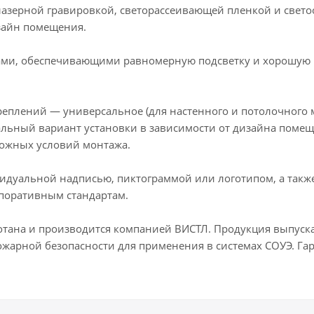
Место сбора МГН (пиктограмма)
лазерной гравировкой, светорассеивающей пленкой и свето
зайн помещения.
ПК
Подключение пожарной
ами, обеспечивающими равномерную подсветку и хорошую 
Пожарный кран (Пиктограмма)
Пожаробезопасная зона
По
еплений — универсальное (для настенного и потолочного мо
Порошок! Уходи!
Станция 
льный вариант установки в зависимости от дизайна помещ
ложных условий монтажа.
Стрелка Вниз/ МГН в двери (лев)
Человек влево в дверь
Чело
дуальной надписью, пиктограммой или логотипом, а также 
поративным стандартам.
Человек влево стрелка вниз в д
Человек вправо стрелка вверх в
отана и производится компанией ВИСТЛ. Продукция выпуск
ожарной безопасности для применения в системах СОУЭ. Гар
Человек по лестнице влево вве
Человек по лестнице вправо вв
Человек стрелка влево
Чело