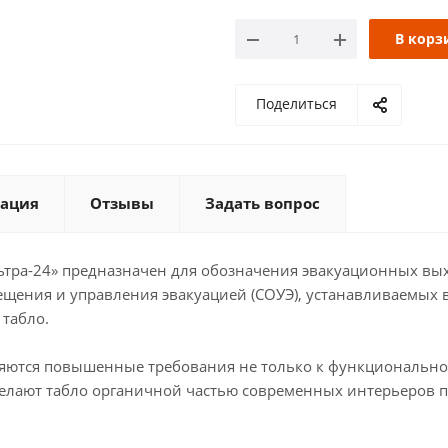
ВЫХОД МГН
Выход стрелка
В корз
ВЫХОД стрелка влево-вправо
Поделиться
ВЫХОД/МГН в двери (лев)
В
Гравировка
Загазованност
Зона безопасности МГН
Зо
ация
Отзывы
Задать вопрос
МГН (пиктограмма) влево ВЫХ
МГН в двери /стрелка Вверх (пр
тра-24» предназначен для обозначения эвакуационных вы
ещения и управления эвакуацией (СОУЭ), устанавливаемых 
МГН в двери/ стрелка прямо (пр
табло.
МГН зона безопасности
МГН
вляются повышенные требования не только к функционально
МГН стрелка вправо
МГН ст
делают табло органичной частью современных интерьеров 
Место сбора (пиктограмма)