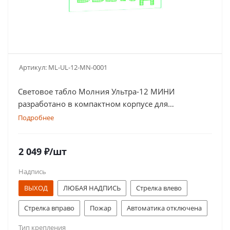
Артикул:
ML-UL-12-MN-0001
Световое табло Молния Ультра-12 МИНИ
разработано в компактном корпусе для
современных интерьеров
Подробнее
2 049
₽
/шт
Надпись
ВЫХОД
ЛЮБАЯ НАДПИСЬ
Стрелка влево
Стрелка вправо
Пожар
Автоматика отключена
Тип крепления
Газ! Уходи!
Порошок! Не входи!