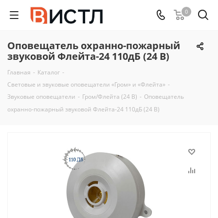
0
Оповещатель охранно-пожарный
звуковой Флейта-24 110дБ (24 В)
Главная
-
Каталог
-
Световые и звуковые оповещатели «Гром» и «Флейта»
-
Звуковые оповещатели
-
Гром/Флейта (24 В)
-
Оповещатель
охранно-пожарный звуковой Флейта-24 110дБ (24 В)