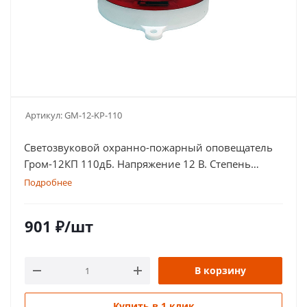
Артикул:
GM-12-KP-110
Светозвуковой охранно-пожарный оповещатель
Гром-12КП 110дБ. Напряжение 12 В. Степень
защиты оболочки IP 56
Подробнее
901
₽
/шт
В корзину
Купить в 1 клик