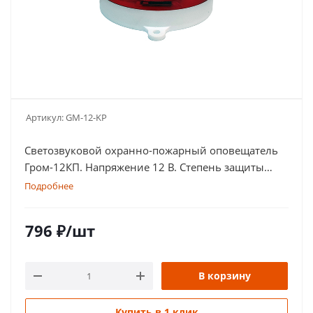
Артикул:
GM-12-KP
Светозвуковой охранно-пожарный оповещатель
Гром-12КП. Напряжение 12 В. Степень защиты
оболочки IP 56
Подробнее
796
₽
/шт
В корзину
Купить в 1 клик