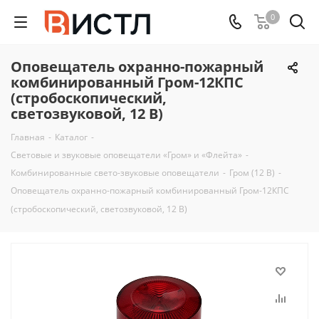
0
Оповещатель охранно-пожарный
комбинированный Гром-12КПС
(стробоскопический,
светозвуковой, 12 В)
Главная
-
Каталог
-
Световые и звуковые оповещатели «Гром» и «Флейта»
-
Комбинированные свето-звуковые оповещатели
-
Гром (12 В)
-
Оповещатель охранно-пожарный комбинированный Гром-12КПС
(стробоскопический, светозвуковой, 12 В)