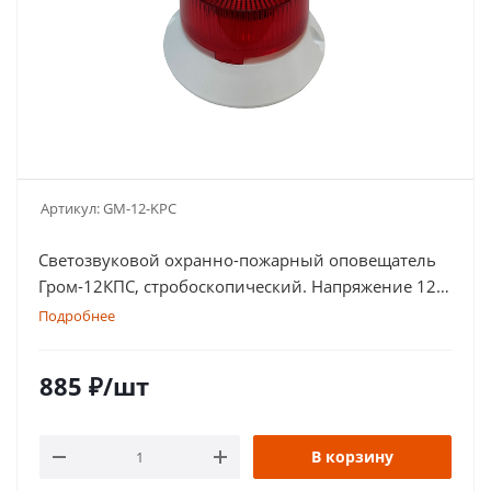
Артикул:
GM-12-KPC
Светозвуковой охранно-пожарный оповещатель
Гром-12КПС, стробоскопический. Напряжение 12
В. Степень защиты оболочки IP 56
Подробнее
885
₽
/шт
В корзину