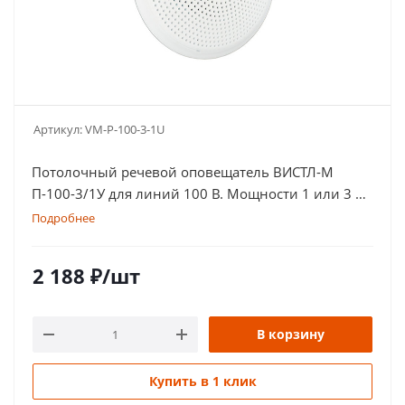
Артикул:
VM-P-100-3-1U
Потолочный речевой оповещатель ВИСТЛ-М
П-100-3/1У для линий 100 В. Мощности 1 или 3 Вт.
Корпус в белом цвете
Подробнее
2 188
₽
/шт
В корзину
Купить в 1 клик