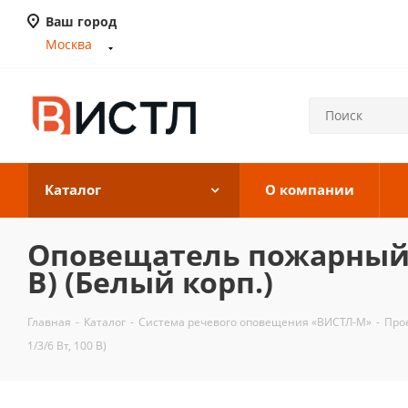
Ваш город
Москва
Каталог
О компании
Оповещатель пожарный р
В) (Белый корп.)
Главная
-
Каталог
-
Система речевого оповещения «ВИСТЛ-М»
-
Про
1/3/6 Вт, 100 В)