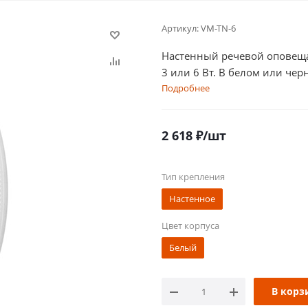
Артикул:
VM-TN-6
Настенный речевой оповеща
3 или 6 Вт. В белом или чер
Подробнее
2 618
₽
/шт
Тип крепления
Настенное
Цвет корпуса
Белый
В корз