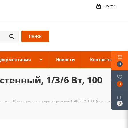
Войти
Документация
Новости
Контакты
0
енный, 1/3/6 Вт, 100
0
атели
-
Оповещатель пожарный речевой ВИСТЛ-М ТН-6 (настенный,
0