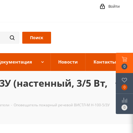
Войти
Документация
Новости
Контакты
0
 (настенный, 3/5 Вт,
0
атели
-
Оповещатель пожарный речевой ВИСТЛ-М Н-100-5/3У
0