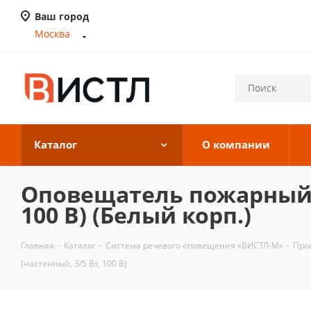
Ваш город
Москва
Каталог
О компании
Оповещатель пожарный р
100 В) (Белый корп.)
Главная
-
Каталог
-
Система речевого оповещения «ВИСТЛ-М»
-
Про
(настенный, 3/5 Вт, 100 В)