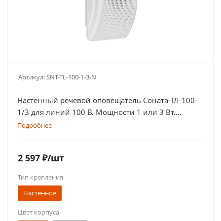
Артикул:
SNT-TL-100-1-3-N
Настенный речевой оповещатель Соната-ТЛ-100-
1/3 для линий 100 В. Мощности 1 или 3 Вт.
Компактный корпус в белом или черном цвете
Подробнее
2 597
₽
/шт
Тип крепления
Настенное
Цвет корпуса