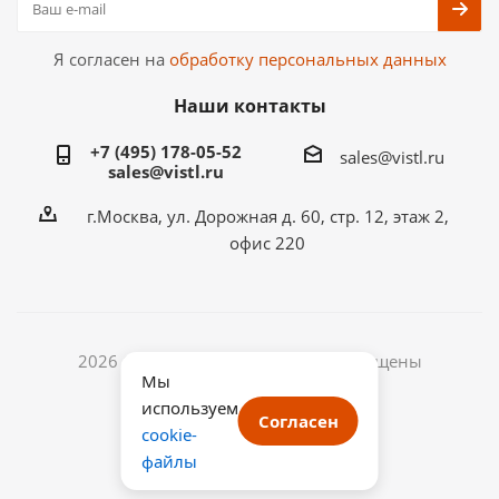
Я согласен на
обработку персональных данных
Наши контакты
+7 (495) 178-05-52
sales@vistl.ru
sales@vistl.ru
г.Москва, ул. Дорожная д. 60, стр. 12, этаж 2,
офис 220
2026 © ООО ВИСТЛ. Все права защищены
Мы
ИНН: 7722433768
используем
ОГРН: 1187746067541
Согласен
cookie-
файлы