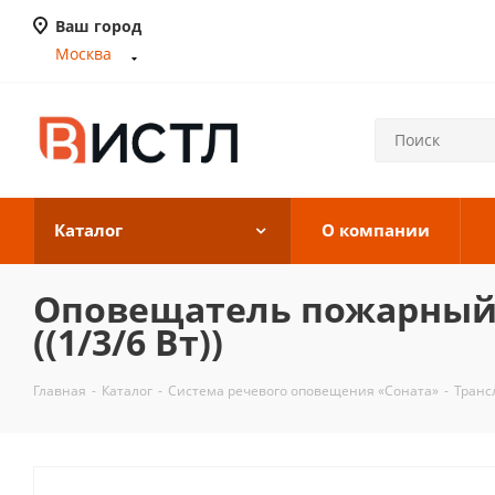
Ваш город
Москва
Каталог
О компании
Оповещатель пожарный ре
((1/3/6 Вт))
Главная
-
Каталог
-
Система речевого оповещения «Соната»
-
Транс