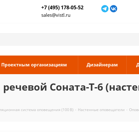
+7 (495) 178-05-52
sales@vistl.ru
Проектным организациям
Дизайнерам
чевой Соната-Т-6 (настенн
ляционная система оповещения (100 В)
-
Настенные оповещатели
-
Опове