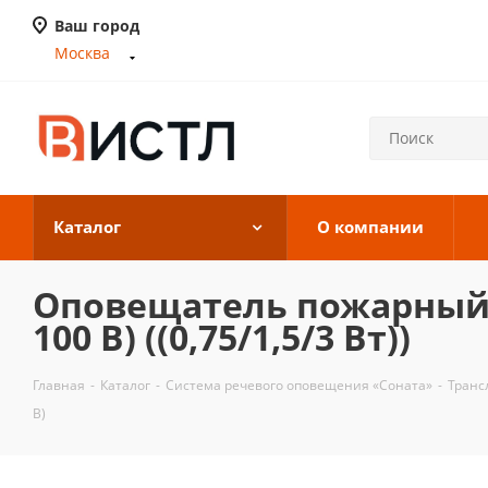
Ваш город
Москва
Каталог
О компании
Оповещатель пожарный ре
100 В) ((0,75/1,5/3 Вт))
Главная
-
Каталог
-
Система речевого оповещения «Соната»
-
Транс
В)