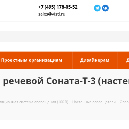
+7 (495) 178-05-52
sales@vistl.ru
Проектным организациям
Дизайнерам
чевой Соната-Т-3 (настенн
ляционная система оповещения (100 В)
-
Настенные оповещатели
-
Опове