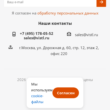
Я согласен на
обработку персональных данных
Наши контакты
+7 (495) 178-05-52
sales@vistl.ru
sales@vistl.ru
г.Москва, ул. Дорожная д. 60, стр. 12, этаж 2,
офис 220
2026 © ООО ВИСТЛ. Все права защищены
Мы
ИНН: 7722433768
используем
ОГРН: 1187746067541
Согласен
cookie-
файлы