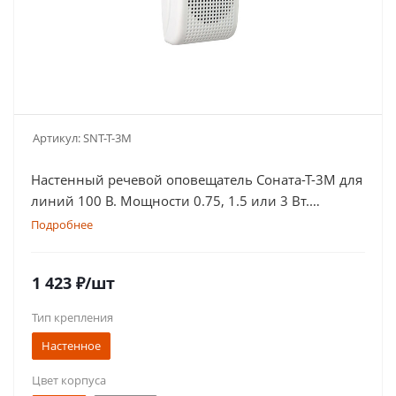
Артикул:
SNT-T-3M
Настенный речевой оповещатель Соната-Т-3М для
линий 100 В. Мощности 0.75, 1.5 или 3 Вт.
Компактный корпус в белом или черном цвете
Подробнее
1 423
₽
/шт
Тип крепления
Настенное
Цвет корпуса