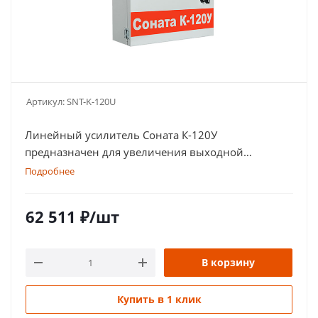
Артикул:
SNT-K-120U
Линейный усилитель Соната К-120У
предназначен для увеличения выходной
мощности системы речевого оповещения на базе
Подробнее
Соната-К120М
62 511
₽
/шт
В корзину
Купить в 1 клик