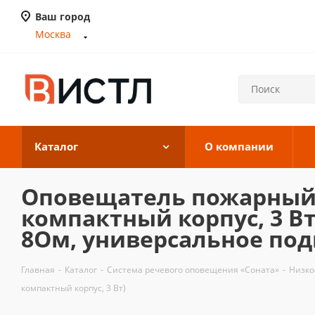
Ваш город
Москва
Каталог
О компании
Оповещатель пожарный р
компактный корпус, 3 В
8Ом, универсальное по
Главная
-
Каталог
-
Система речевого оповещения «Соната»
-
Низко
компактный корпус, 3 Вт)