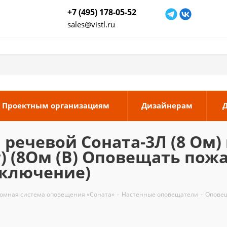
+7 (495) 178-05-52
sales@vistl.ru
Проектным организациям
Дизайнерам
ечевой Соната-3Л (8 Ом)
т) (8Ом (В) Оповещать пож
дключение)
омная система оповещения «Соната»
-
Настенные оповещатели
-
Оповещ