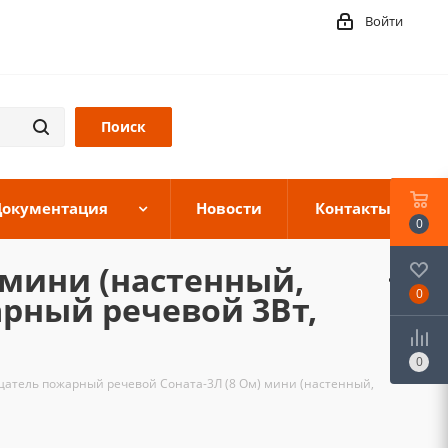
Войти
Документация
Новости
Контакты
0
 мини (настенный,
0
арный речевой 3Вт,
0
атель пожарный речевой Соната-3Л (8 Ом) мини (настенный,