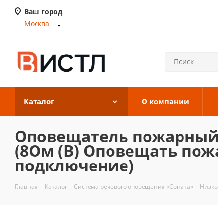
Ваш город
Москва
Каталог
О компании
Оповещатель пожарный ре
(8Ом (В) Оповещать пож
подключение)
Главная
-
Каталог
-
Система речевого оповещения «Соната»
-
Низко