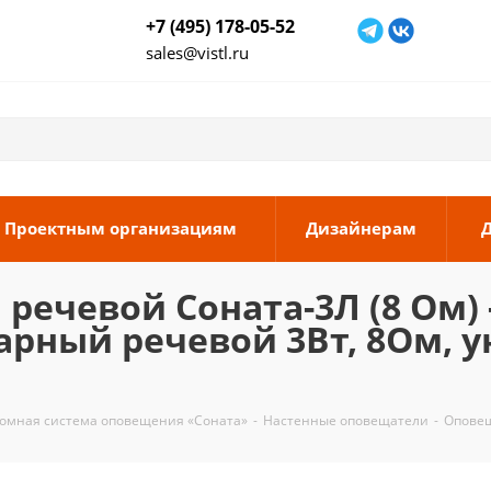
+7 (495) 178-05-52
sales@vistl.ru
Проектным организациям
Дизайнерам
чевой Соната-3Л (8 Ом) - 
арный речевой 3Вт, 8Ом, 
омная система оповещения «Соната»
-
Настенные оповещатели
-
Оповещ