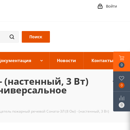
Войти
Документация
Новости
Контакты
0
(настенный, 3 Вт)
0
универсальное
0
атель пожарный речевой Соната-3Л (8 Ом) - (настенный, 3 Вт)