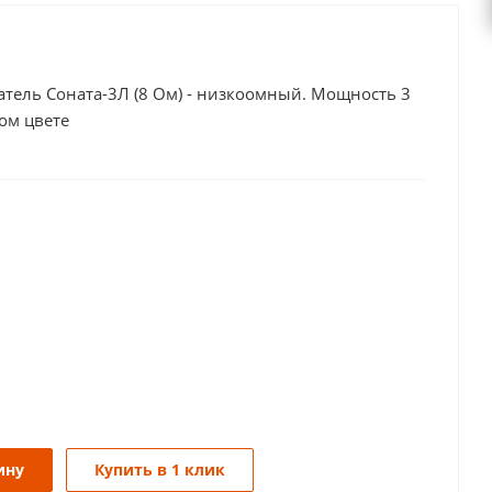
тель Соната-3Л (8 Ом) - низкоомный. Мощность 3
ом цвете
ину
Купить в 1 клик