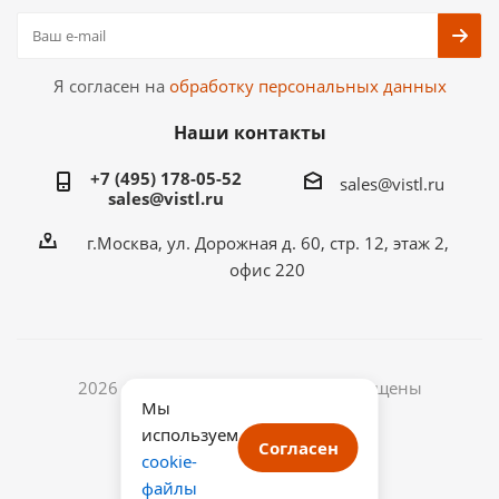
Я согласен на
обработку персональных данных
Наши контакты
+7 (495) 178-05-52
sales@vistl.ru
sales@vistl.ru
г.Москва, ул. Дорожная д. 60, стр. 12, этаж 2,
офис 220
2026 © ООО ВИСТЛ. Все права защищены
Мы
ИНН: 7722433768
используем
ОГРН: 1187746067541
Согласен
cookie-
файлы