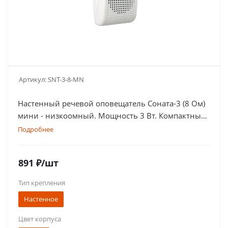
Артикул:
SNT-3-8-MN
Настенный речевой оповещатель Соната-3 (8 Ом)
мини - низкоомный. Мощность 3 Вт. Компактный
корпус в белом или черном цвете
Подробнее
891
₽
/шт
Тип крепления
Настенное
Цвет корпуса