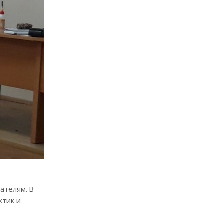
ателям. В
ктик и