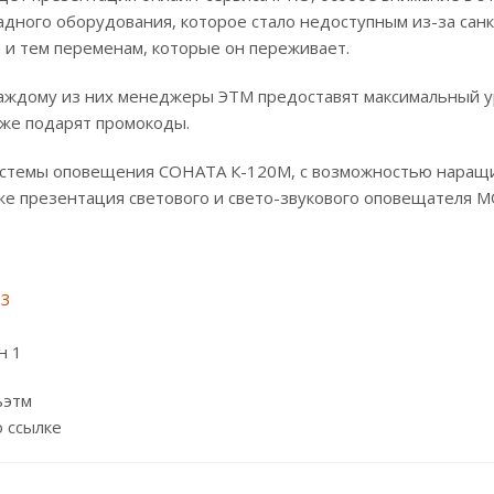
дного оборудования, которое стало недоступным из-за санк
и и тем переменам, которые он переживает.
 каждому из них менеджеры ЭТМ предоставят максимальный 
акже подарят промокоды.
системы оповещения СОНАТА К-120М, с возможностью наращ
же презентация светового и свето-звукового оповещателя
.
23
н 1
ьэтм
 ссылке