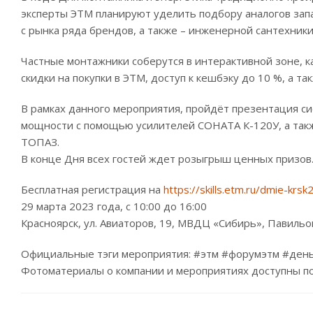
эксперты ЭТМ планируют уделить подбору аналогов запа
с рынка ряда брендов, а также – инженерной сантехник
Частные монтажники соберутся в интерактивной зоне,
скидки на покупки в ЭТМ, доступ к кешбэку до 10 %, а т
В рамках данного мероприятия, пройдёт презентация 
мощности с помощью усилителей СОНАТА К-120У, а так
ТОПАЗ.
В конце Дня всех гостей ждет розыгрыш ценных призов
Бесплатная регистрация на
https://skills.etm.ru/dmie-krsk
29 марта 2023 года, с 10:00 до 16:00
Красноярск, ул. Авиаторов, 19, МВДЦ «Сибирь», Павильо
Официальные тэги мероприятия: #этм #форумэтм #ден
Фотоматериалы о компании и мероприятиях доступны по