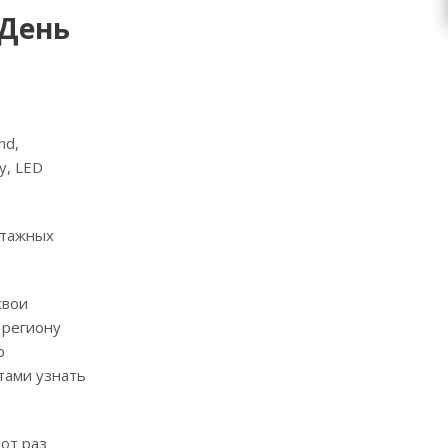
 День
nd,
y, LED
нтажных
свои
 региону
р
тами узнать
от раз