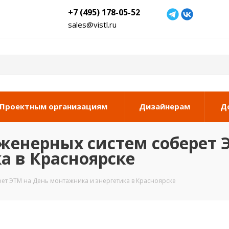
+7 (495) 178-05-52
sales@vistl.ru
Проектным организациям
Дизайнерам
Д
женерных систем соберет 
а в Красноярске
ет ЭТМ на День монтажника и энергетика в Красноярске