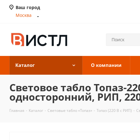
Ваш город
Москва
Каталог
О компании
Световое табло Топаз-2
односторонний, РИП, 220 
Главная
-
Каталог
-
Световые табло «Топаз»
-
Топаз (220 В с РИП)
-
С