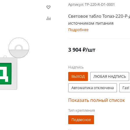
Артикул:
TP-220-R-D1-0001
Световое табло Топаз-220-Р
источником питания
Подробнее
3 904
₽
/шт
Надпись
ВЫХОД
ЛЮБАЯ НАДПИСЬ
Автоматика отключена
Газ!
Насосная станция пожаротуше
Показать полный список
Тип крепления
ВЫХОД МГН
ВЫХОД/Exit
Подвесное