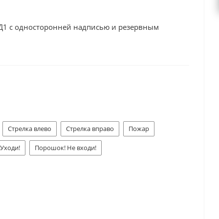
-Д1 с односторонней надписью и резервным
Стрелка влево
Стрелка вправо
Пожар
 Уходи!
Порошок! Не входи!
ния
Аэрозоль! Не входи!
Аэрозоль! Уходи!
Газ! Не входи!