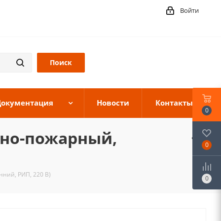
Войти
Документация
Новости
Контакты
0
нно-пожарный,
0
ний, РИП, 220 В)
0