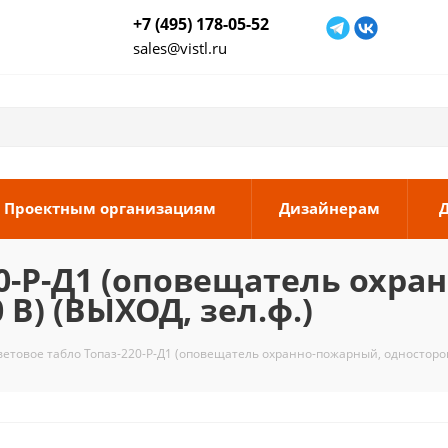
+7 (495) 178-05-52
sales@vistl.ru
Проектным организациям
Дизайнерам
20-Р-Д1 (оповещатель охра
В) (ВЫХОД, зел.ф.)
ветовое табло Топаз-220-Р-Д1 (оповещатель охранно-пожарный, односторон