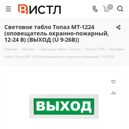
0
Световое табло Топаз МТ-1224
(оповещатель охранно-пожарный,
12-24 В) (ВЫХОД (U 9-26В))
Главная
-
Каталог
-
Световые табло «Топаз»
-
Топаз (12 В)
-
Световое
табло Топаз МТ-1224 (оповещатель охранно-пожарный, 12-24 В)