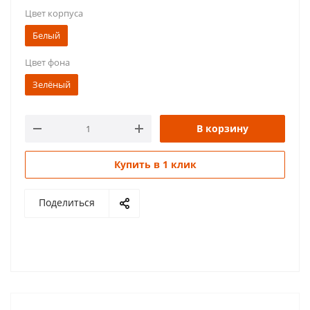
Цвет корпуса
Аэрозоль! Не входи!
Аэрозоль! Уходи!
Белый
ВЫХОД МГН
Выход стрелка влево
Цвет фона
Выход стрелка вправо
ВЫХОД/Exit
Зелёный
Газ! Не входи!
Загазованность
Зона безопасности
Зона безопасности МГН
В корзину
Неисправность
ПК
Купить в 1 клик
Подключение пожарной техники
Поделиться
Пожарный гидрант
Пожаробезопасная зона
Порошок! Уходи!
Тревога
Человек влево в дверь
Человек вправо в дверь
Человек стрелка влево
Человек стрелка вправо