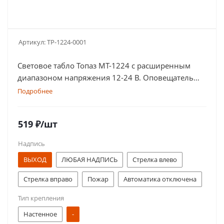
Артикул:
TP-1224-0001
Световое табло Топаз МТ-1224 с расширенным
диапазоном напряжения 12-24 В. Оповещатель
оснащен дублированными клеммами
Подробнее
519
₽
/шт
Надпись
ВЫХОД
ЛЮБАЯ НАДПИСЬ
Стрелка влево
Стрелка вправо
Пожар
Автоматика отключена
Тип крепления
Газ! Уходи!
Порошок! Не входи!
Настенное
-
Насосная станция пожаротушения