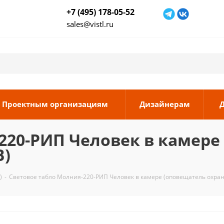
+7 (495) 178-05-52
sales@vistl.ru
Проектным организациям
Дизайнерам
220-РИП Человек в камере
В)
)
-
Световое табло Молния-220-РИП Человек в камере (оповещатель охран