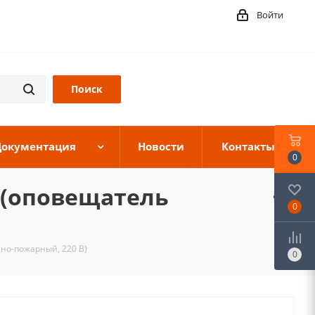
Войти
Документация
Новости
Контакты
0
 (оповещатель
0
но-пожарный, 220 В)
0