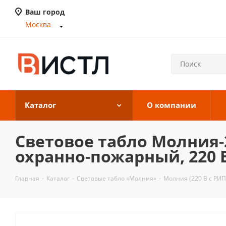
Ваш город
Москва
Каталог
О компании
Световое табло Молния-
охранно-пожарный, 220 
Главная
-
Каталог
-
Световые табло «Молния»
-
Молния (220 В с РИП